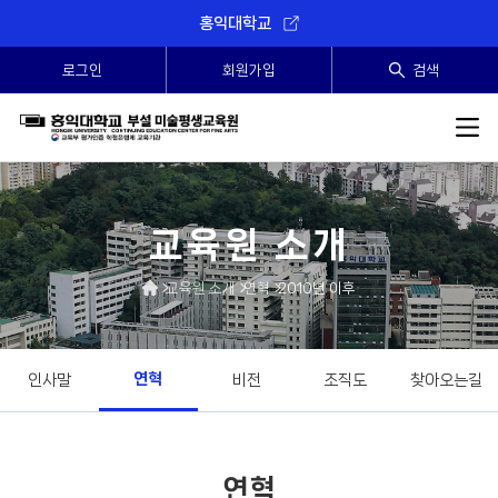
홍익대학교
로그인
회원가입
검색
SEARCH
교육원 소개
교육원 소개
연혁
2010년 이후
연혁
인사말
비전
조직도
찾아오는길
연혁