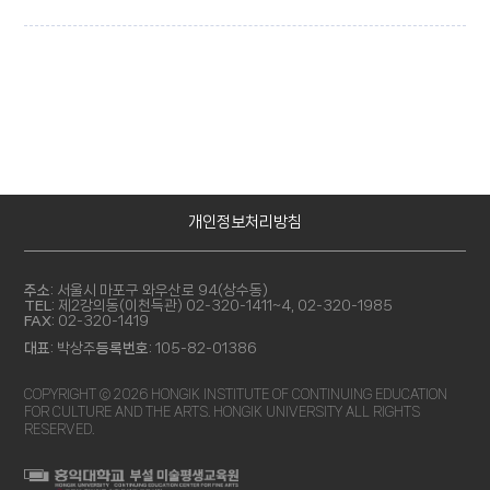
개인정보처리방침
주소:
서울시 마포구 와우산로 94(상수동)
TEL:
제2강의동(이천득관) 02-320-1411~4, 02-320-1985
FAX:
02-320-1419
대표:
박상주
등록번호:
105-82-01386
COPYRIGHT © 2026 HONGIK INSTITUTE OF CONTINUING EDUCATION
FOR CULTURE AND THE ARTS. HONGIK UNIVERSITY ALL RIGHTS
RESERVED.