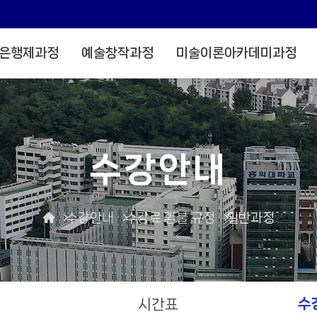
은행제과정
예술창작과정
미술이론아카데미과정
수강안내
수강안내
수강료 환불 규정
일반과정
수
시간표