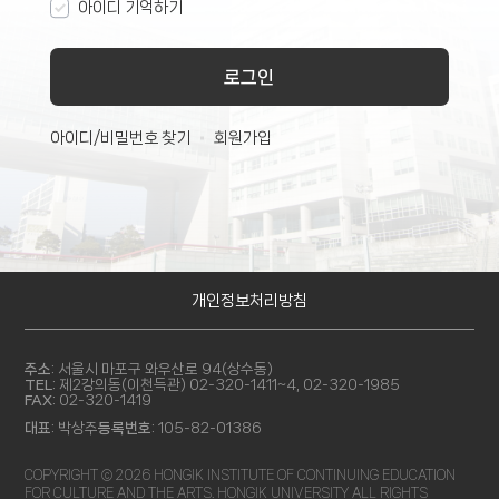
아이디 기억하기
로그인
아이디/비밀번호 찾기
회원가입
개인정보처리방침
주소:
서울시 마포구 와우산로 94(상수동)
TEL:
제2강의동(이천득관) 02-320-1411~4, 02-320-1985
FAX:
02-320-1419
대표:
박상주
등록번호:
105-82-01386
COPYRIGHT © 2026 HONGIK INSTITUTE OF CONTINUING EDUCATION
FOR CULTURE AND THE ARTS. HONGIK UNIVERSITY ALL RIGHTS