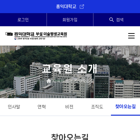
홍익대학교
로그인
회원가입
검색
SEARCH
교육원 소개
교육원 소개
찾아오는길
찾아오는길
인사말
연혁
비전
조직도
찾아오는길