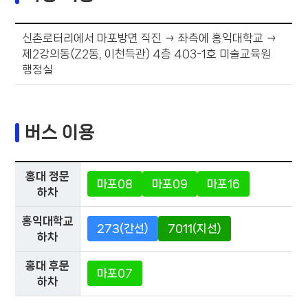
신촌로터리에서 마포방면 직진 → 좌측에 홍익대학교 →
제2강의동(Z2동, 이천득관) 4층 403-1호 미술교육원
행정실
버스 이용
홍대 정문
마포08
마포09
마포16
하차
홍익대학교
273(간선)
7011(지선)
하차
홍대 후문
마포07
하차