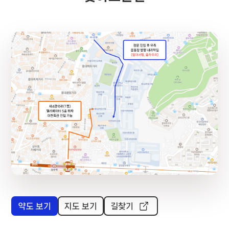
홍익대학교 이천득관 (Z2동)
100m
약도 보기
지도 보기
길찾기