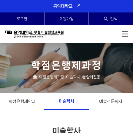
홍익대학교
로그인
회원가입
검색
SEARCH
학점은행제과정
학점은행제과정
미술학사
동양화전공
미술학사
학점은행제안내
예술전문학사
미술학사