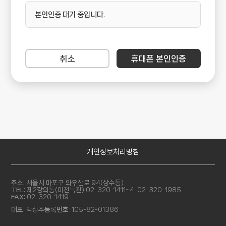
본인인증 대기 중입니다.
취소
휴대폰 본인인증
개인정보처리방침
주소:
서울시 마포구 와우산로 94(상수동)
TEL:
제2강의동(이천득관) 02-320-1411~4, 02-320-1985
FAX:
02-320-1419
대표:
박상주
등록번호:
105-82-01386